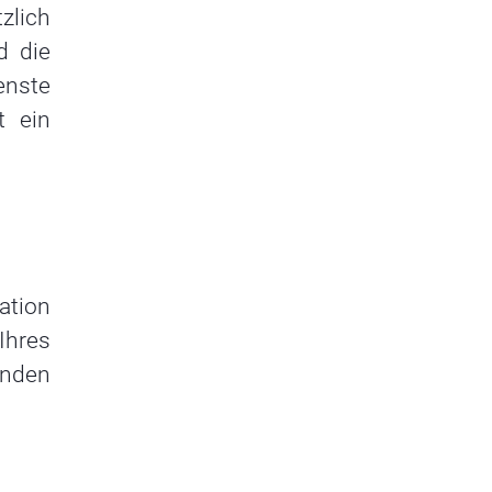
zlich
d die
enste
t ein
ation
Ihres
enden