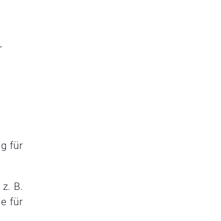
r
ng für
z. B.
e für