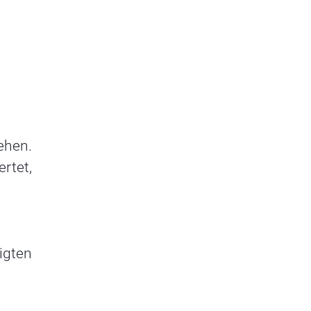
ehen.
rtet,
igten