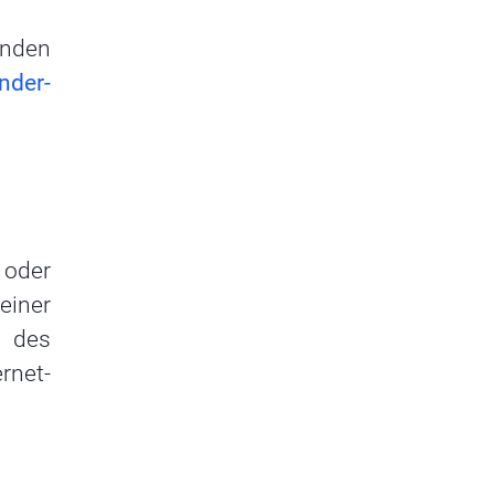
inden
nder-
 oder
einer
t des
rnet-