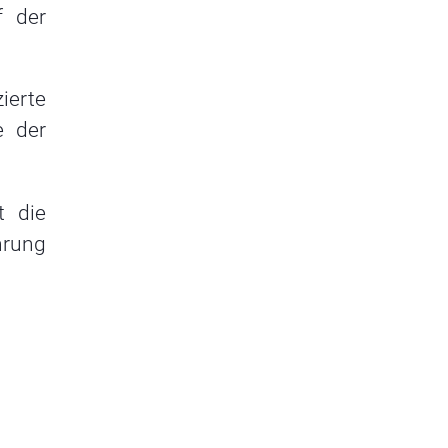
f der
ierte
e der
t die
hrung