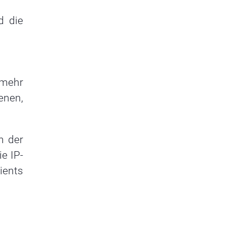
d die
 mehr
enen,
n der
e IP-
ients