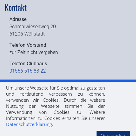
Kontakt
Adresse
Schmalwiesenweg 20
61206 Wöllstadt
Telefon Vorstand
zur Zeit nicht vergeben
Telefon Clubhaus
01556 516 83 22
email
Um unsere Webseite für Sie optimal zu gestalten
über das Kontaktformular
und fortlaufend verbessern zu können,
verwenden wir Cookies. Durch die weitere
Nutzung der Webseite stimmen Sie der
Verwendung von Cookies zu. Weitere
Informationen zu Cookies erhalten Sie unserer
|
Datenschutz
||
Impressum
|| Copyright © 2026 TC
Datenschutzerklärung.
Wöllstadt e.V. |
Verstanden